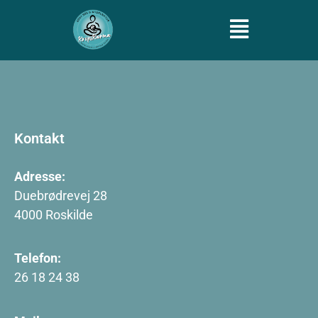
Kontakt
Adresse:
Duebrødrevej 28
4000 Roskilde
Telefon:
26 18 24 38